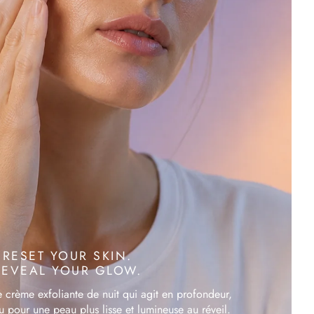
RESET YOUR SKIN.
REVEAL YOUR GLOW.
ne crème exfoliante de nuit qui agit en profondeur,
u pour une peau plus lisse et lumineuse au réveil.