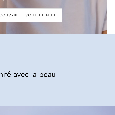
COUVRIR LE VOILE DE NUIT
:
VOILE
DE
NUIT
nité avec la peau