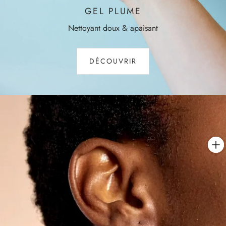
GEL PLUME
Nettoyant doux & apaisant
DÉCOUVRIR
ÉCLAT
Des actifs e
biomimétiqu
renouvellem