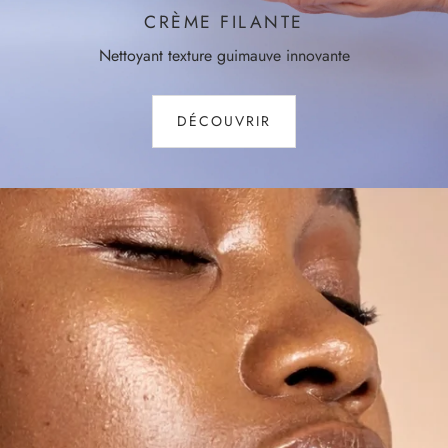
CRÈME FILANTE
Nettoyant texture guimauve innovante
DÉCOUVRIR
xfoliants doux et
es qui favorisent le
ent cellulaire pour