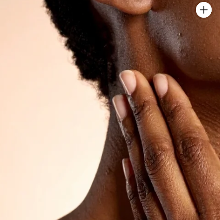
révéler une
lumineuse, p
naturelleme
BARRIÈRE 
Découvrir l
Une approch
nettoyage et 
préserver l’hy
renforcer les
naturels de p
peau.
Découvrir no