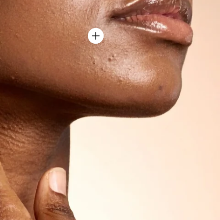
 peau plus
lus lisse et
nt éclatante.
CUTANÉE
e Voile de Nuit →
e douce du
HYDRATATION
du soin pour
dratation et
Des soins qui réhydratent
 mécanismes
intensément et maintiennent
rotection de la
l'eau au coeur de la peau pour
un confort durable.
Découvrir la routine →
s Nettoyants →